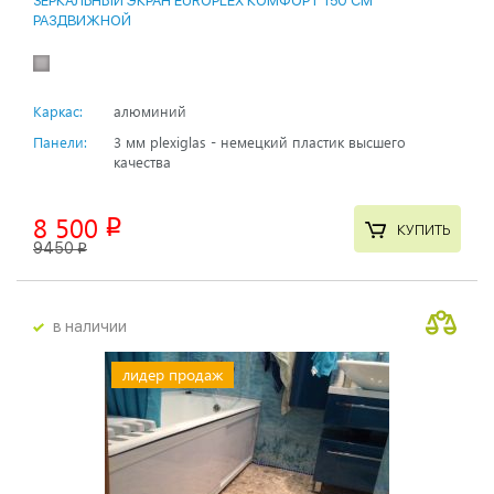
ЗЕРКАЛЬНЫЙ ЭКРАН EUROPLEX КОМФОРТ 150 СМ
РАЗДВИЖНОЙ
Каркас:
алюминий
Панели:
3 мм plexiglas - немецкий пластик высшего
качества
8 500
p
КУПИТЬ
9450
p
в наличии
лидер продаж